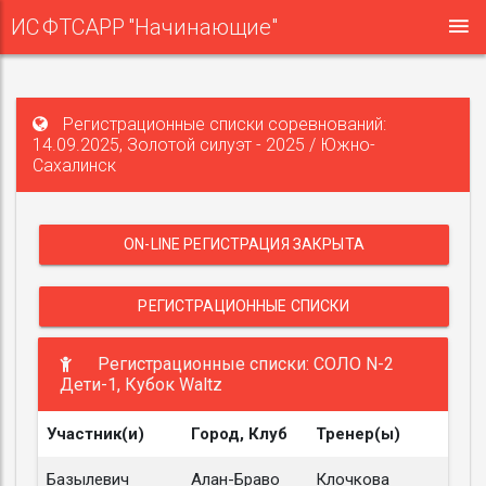
ИС ФТСАРР "Начинающие"
Регистрационные списки соревнований:
14.09.2025, Золотой силуэт - 2025 / Южно-
Сахалинск
ON-LINE РЕГИСТРАЦИЯ ЗАКРЫТА
РЕГИСТРАЦИОННЫЕ СПИСКИ
Регистрационные списки: СОЛО N-2
Дети-1, Кубок Waltz
Участник(и)
Город, Клуб
Тренер(ы)
Базылевич
Алан-Браво
Клочкова