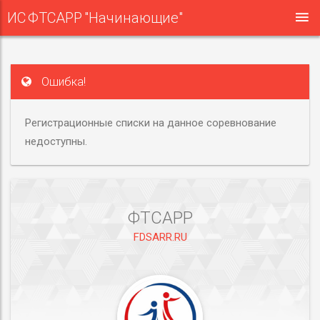
ИС ФТСАРР "Начинающие"
Ошибка!
Регистрационные списки на данное соревнование
недоступны.
ФТСАРР
FDSARR.RU