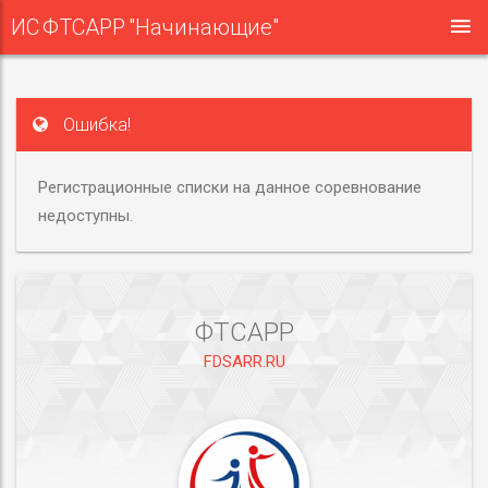
ИС ФТСАРР "Начинающие"
Ошибка!
Регистрационные списки на данное соревнование
недоступны.
ФТСАРР
FDSARR.RU