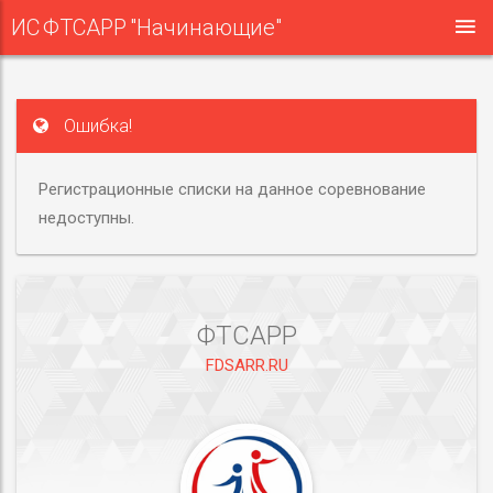
ИС ФТСАРР "Начинающие"
Ошибка!
Регистрационные списки на данное соревнование
недоступны.
ФТСАРР
FDSARR.RU