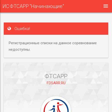
ИС ФТСАРР "Начинающие"
Ошибка!
Регистрационные списки на данное соревнование
недоступны.
ФТСАРР
FDSARR.RU