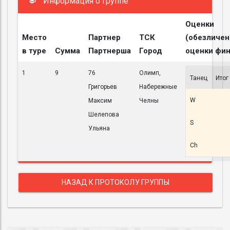
Информация о группе
Оценки
Место
Партнер
ТСК
(обезличе
в туре
Сумма
Партнерша
Город
оценки фин
1
9
76
Олимп,
Танец
Итог
Григорьев
Набережные
W
Максим
Челны
Шелепова
S
Ульяна
Ch
НАЗАД К ПРОТОКОЛУ ГРУППЫ