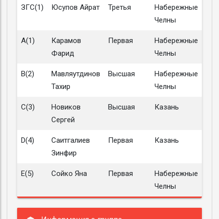
ЗГС(1)
Юсупов Айрат
Третья
Набережные
Челны
A(1)
Карамов
Первая
Набережные
Фарид
Челны
B(2)
Мавляутдинов
Высшая
Набережные
Тахир
Челны
C(3)
Новиков
Высшая
Казань
Сергей
D(4)
Саитгалиев
Первая
Казань
Зинфир
E(5)
Сойко Яна
Первая
Набережные
Челны