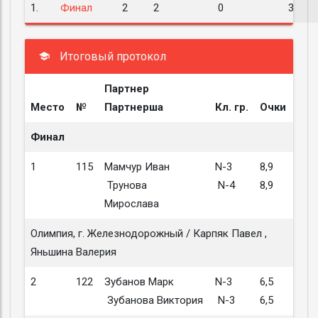
1.
Финал
2
2
0
3
Итоговый протокол
Партнер
Место
№
Партнерша
Кл. гр.
Очки
Финал
1
115
Мамчур Иван
N-3
8,9
Трунова
N-4
8,9
Мирослава
Олимпия, г. Железнодорожный / Карпяк Павел ,
Яньшина Валерия
2
122
Зубанов Марк
N-3
6,5
Зубанова Виктория
N-3
6,5