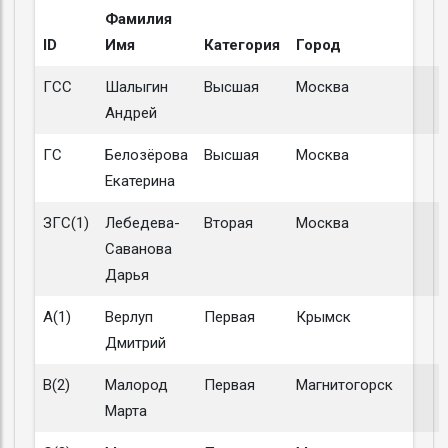
Фамилия
ID
Имя
Категория
Город
ГСС
Шалыгин
Высшая
Москва
Андрей
ГС
Белозёрова
Высшая
Москва
Екатерина
ЗГС(1)
Лебедева-
Вторая
Москва
Саванова
Дарья
A(1)
Верлуп
Первая
Крымск
Дмитрий
B(2)
Малород
Первая
Магнитогорск
Марта