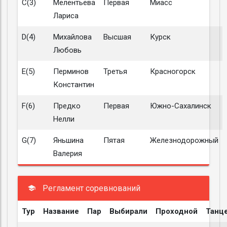
C(3)
Мелентьева
Первая
Миасс
Лариса
D(4)
Михайлова
Высшая
Курск
Любовь
E(5)
Перминов
Третья
Красногорск
Константин
F(6)
Предко
Первая
Южно-Сахалинск
Нелли
G(7)
Яньшина
Пятая
Железнодорожный
Валерия
Регламент соревнований
Тур
Название
Пар
Выбирали
Проходной
Танц