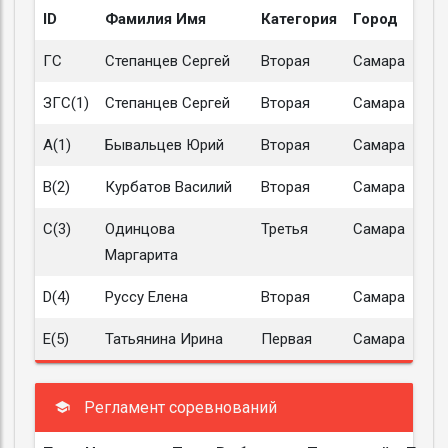
ID
Фамилия Имя
Категория
Город
ГС
Степанцев Сергей
Вторая
Самара
ЗГС(1)
Степанцев Сергей
Вторая
Самара
A(1)
Бывальцев Юрий
Вторая
Самара
B(2)
Курбатов Василий
Вторая
Самара
C(3)
Одинцова
Третья
Самара
Маргарита
D(4)
Руссу Елена
Вторая
Самара
E(5)
Татьянина Ирина
Первая
Самара
Регламент соревнований