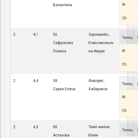
W
Валентина
Ch
2
4,1
56
Эдельвейс,
Танец
Сафронова
Комсомольск-
W
Полина
на-Амуре
Ch
2
4,4
58
Фаворит,
Танец
Серая Елена
Хабаровск
W
Ch
2
4,3
80
Темп имени
Танец
Астахова
Юлии