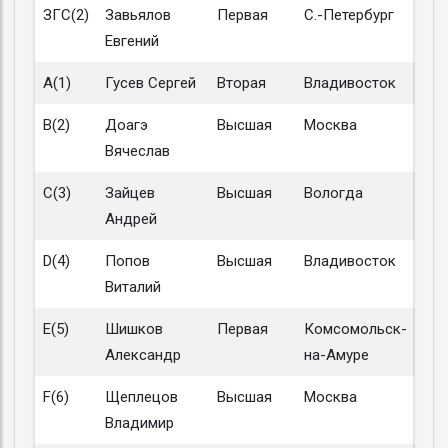
ЗГС(2)
Завьялов
Первая
С.-Петербург
Евгений
A(1)
Гусев Сергей
Вторая
Владивосток
B(2)
Доагэ
Высшая
Москва
Вячеслав
C(3)
Зайцев
Высшая
Вологда
Андрей
D(4)
Попов
Высшая
Владивосток
Виталий
E(5)
Шишков
Первая
Комсомольск-
Александр
на-Амуре
F(6)
Щеплецов
Высшая
Москва
Владимир