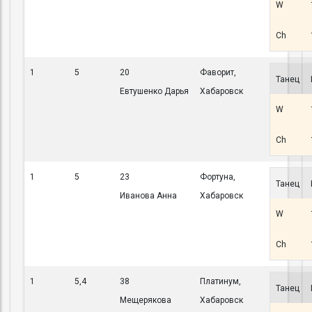
W
Ch
1
5
20
Фаворит,
Танец
Евтушенко Дарья
Хабаровск
W
Ch
1
5
23
Фортуна,
Танец
Иванова Анна
Хабаровск
W
Ch
1
5,4
38
Платинум,
Танец
Мещерякова
Хабаровск