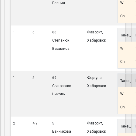
W
Есения
Ch
1
5
65
Фаворит,
Танец
Степанюк
Хабаровск
W
Василиса
Ch
1
5
69
Фортуна,
Танец
Сыворотко
Хабаровск
W
Николь
Ch
2
4,9
5
Фаворит,
Танец
Банникова
Хабаровск