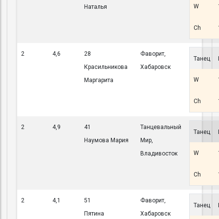
W
Наталья
Ch
2
4,6
28
Фаворит,
Танец
Красильникова
Хабаровск
W
Маргарита
Ch
2
4,9
41
Танцевальный
Танец
Наумова Мария
Мир,
W
Владивосток
Ch
2
4,1
51
Фаворит,
Танец
Пятина
Хабаровск