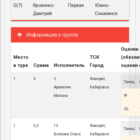
G(7)
Яровенко
Первая
Южно-
Дмитрий
Сахалинск
Информация о группе
Оценки
Место
ТСК
(обезл
в туре
Сумма
Исполнитель
Город
оценки 
1
5
2
Фаворит,
Танец
Аракелян
Хабаровск
W
Милана
Ch
1
5,3
13
Фаворит,
Танец
Волкова Ольга
Хабаровск