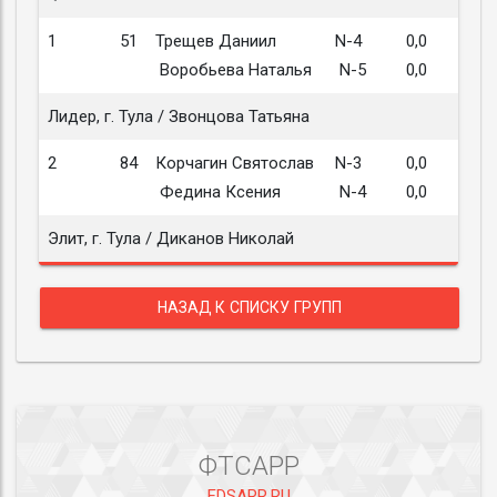
1
51
Трещев Даниил
N-4
0,0
Воробьева Наталья
N-5
0,0
Лидер, г. Тула / Звонцова Татьяна
2
84
Корчагин Святослав
N-3
0,0
Федина Ксения
N-4
0,0
Элит, г. Тула / Диканов Николай
НАЗАД К СПИСКУ ГРУПП
ФТСАРР
FDSARR.RU