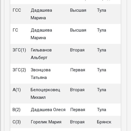
ГСС
Дадашева
Высшая
Тула
Марина
ГС
Дадашева
Высшая
Тула
Марина
ЗГС(1)
Гильванов
Вторая
Тула
Альберт
ЗГС(2)
Звонцова
Первая
Тула
Татьяна
A(1)
Белоцерковец
Вторая
Тула
Михаил
B(2)
Дадашева Олеся
Первая
Тула
C(3)
Горелик Мария
Вторая
Брянск