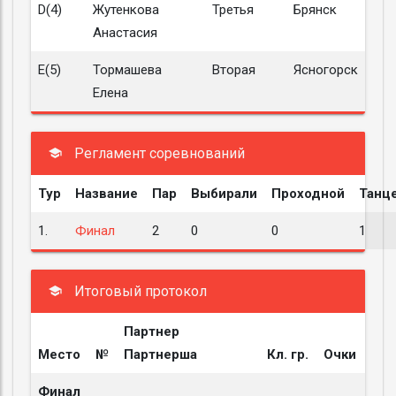
D(4)
Жутенкова
Третья
Брянск
Анастасия
E(5)
Тормашева
Вторая
Ясногорск
Елена
Регламент соревнований
Тур
Название
Пар
Выбирали
Проходной
Танц
1.
Финал
2
0
0
1
Итоговый протокол
Партнер
Место
№
Партнерша
Кл. гр.
Очки
Финал