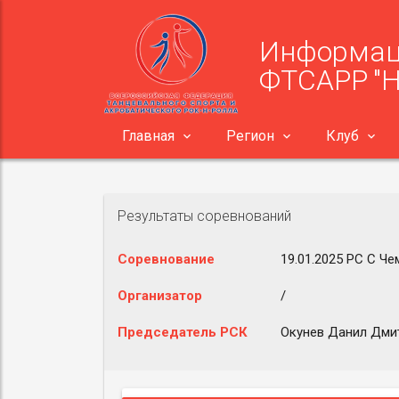
Информац
ФТСАРР "
Главная
Регион
Клуб
Результаты соревнований
Соревнование
19.01.2025 РС С Че
Организатор
/
Председатель РСК
Окунев Данил Дмит