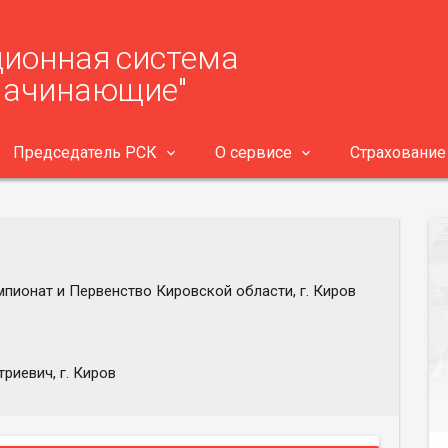
ионная система
Начинающие"
Председатель РСК
О сервисе
Страхование
мпионат и Первенство Кировской области, г. Киров
риевич, г. Киров