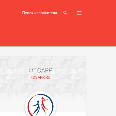
Поиск исполнителя:
ФТСАРР
FDSARR.RU