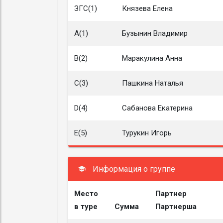
ЗГС(1)
Князева Елена
A(1)
Бузынин Владимир
B(2)
Маракулина Анна
C(3)
Пашкина Наталья
D(4)
Сабанова Екатерина
E(5)
Турукин Игорь
Информация о группе
Место
Партнер
в туре
Сумма
Партнерша