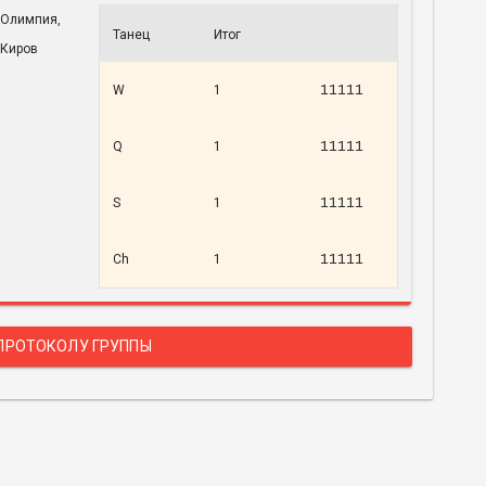
Олимпия,
Танец
Итог
Киров
W
1
11111
Q
1
11111
S
1
11111
Ch
1
11111
 ПРОТОКОЛУ ГРУППЫ