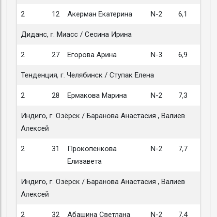
2
12
Акерман Екатерина
N-2
6,1
Диданс, г. Миасс / Сесина Ирина
2
27
Егорова Арина
N-3
6,9
Тенденция, г. Челябинск / Ступак Елена
2
28
Ермакова Марина
N-2
7,3
Индиго, г. Озёрск / Баранова Анастасия , Валиев
Алексей
2
31
Прокопенкова
N-2
7,7
Елизавета
Индиго, г. Озёрск / Баранова Анастасия , Валиев
Алексей
2
32
Абашина Светлана
N-2
7,4