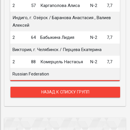
2
57
Каргаполова Алиса
N-2
7,7
Индиго, г. Озёрск / Баранова Анастасия , Валиев
Алексей
2
64
Бабыкина Лидия
N-2
7,7
Виктория, г. Челябинск / Перцева Екатерина
2
88
Комерцель Настасья
N-2
7,7
Russian Federation
НАЗАД К СПИСКУ ГРУПП