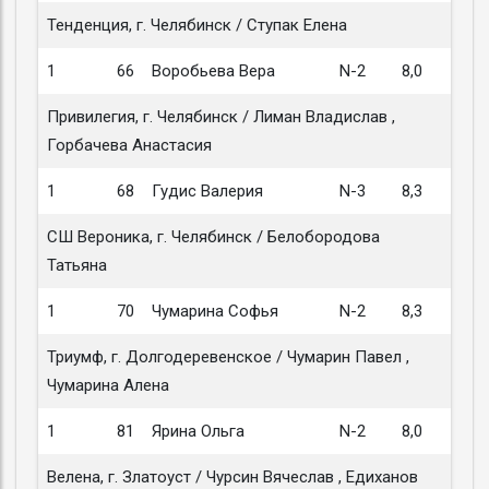
Тенденция, г. Челябинск / Ступак Елена
1
66
Воробьева Вера
N-2
8,0
Привилегия, г. Челябинск / Лиман Владислав ,
Горбачева Анастасия
1
68
Гудис Валерия
N-3
8,3
СШ Вероника, г. Челябинск / Белобородова
Татьяна
1
70
Чумарина Софья
N-2
8,3
Триумф, г. Долгодеревенское / Чумарин Павел ,
Чумарина Алена
1
81
Ярина Ольга
N-2
8,0
Велена, г. Златоуст / Чурсин Вячеслав , Едиханов