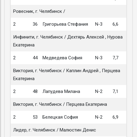
Ровесник, г. Челябинск /
2
36
Григорьева Стефания
N-3
6,6
Инфинити, г. Челябинск / Дехтярь Алексей , Нурова
Екатерина
2
44
Медведева София
N-3
7,7
Виктория, г. Челябинск / Каплин Андрей , Перцева
Екатерина
2
48
Лапудева Милана
N-2
7,1
Виктория, г. Челябинск / Перцева Екатерина
2
53
Белецкая София
N-2
6,9
Лидер, г. Челябинск / Малюстин Денис