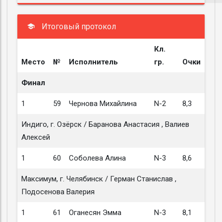
Итоговый протокол
Кл.
Место
№
Исполнитель
гр.
Очки
Финал
1
59
Чернова Михайлина
N-2
8,3
Индиго, г. Озёрск / Баранова Анастасия , Валиев
Алексей
1
60
Соболева Алина
N-3
8,6
Максимум, г. Челябинск / Герман Станислав ,
Подосенова Валерия
1
61
Оганесян Эмма
N-3
8,1