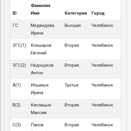
Фамилия
ID
Имя
Категория
Город
ГС
Медведева
Высшая
Челябинск
Ирина
ЗГС(1)
Кокшаров
Вторая
Челябинск
Евгений
ЗГС(2)
Недоцуков
Вторая
Челябинск
Антон
A(1)
Ильиных
Третья
Челябинск
Ирина
B(2)
Кислицын
Вторая
Челябинск
Максим
C(3)
Панов
Вторая
Челябинск