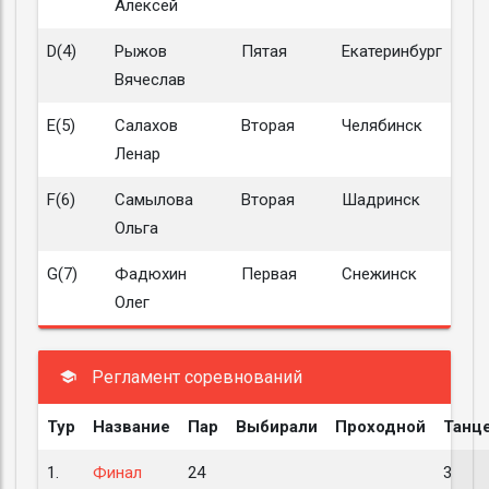
Алексей
D(4)
Рыжов
Пятая
Екатеринбург
Вячеслав
E(5)
Салахов
Вторая
Челябинск
Ленар
F(6)
Самылова
Вторая
Шадринск
Ольга
G(7)
Фадюхин
Первая
Снежинск
Олег
Регламент соревнований
Тур
Название
Пар
Выбирали
Проходной
Танц
1.
Финал
24
3